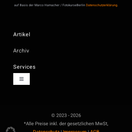
auf Basis der Marco Hamacher / FotokurseBerlin
Datenschutzerklärung
.
Artikel
Archiv
Services
Toggle
Navigation
Marco Hamacher
Meine Shootings
© 2023 - 2026
*Alle Preise inkl. der gesetzlichen MwSt,
Datenschutz
|
Impressum
|
AGB